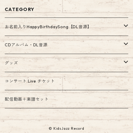
CATEGORY
お名前入りHappyBirthdaySong【DL音源】
ア行〜カ・ガ行のお名前
CDアルバム・DL音源
高音質WAV500円
サ・ザ行〜タ・ダ行のお名前
ダウンロード音源
グッズ
お手軽MP3 300円
高音質WAV500円
高音質WAV音源
ナ行〜ハ・パ・バ行のお名前
絵本
コンサート Live チケット
お手軽MP3 300円
高音質WAV500円
マ行〜ヤ行のお名前
配信動画＋楽譜セット
お手軽MP3 300円
高音質WAV500円
ラ行〜ワ行のお名前
© KidsJazz Record
お手軽MP3 300円