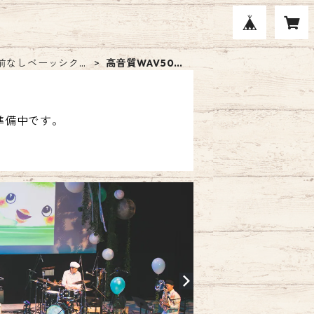
前なしベーッシクve
高音質WAV500
円
現在準備中です。