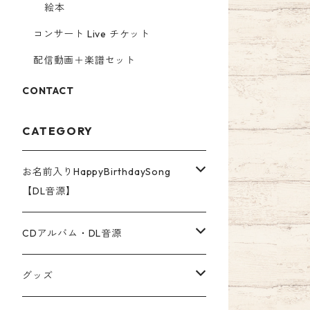
絵本
コンサート Live チケット
配信動画＋楽譜セット
CONTACT
CATEGORY
お名前入りHappyBirthdaySong
【DL音源】
ア行〜カ・ガ行のお名前
CDアルバム・DL音源
高音質WAV500円
サ・ザ行〜タ・ダ行のお名前
ダウンロード音源
グッズ