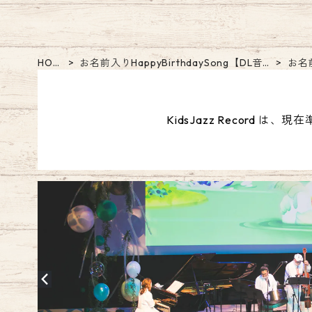
HOM
お名前入りHappyBirthdaySong【DL音
お名
E
源】
r.
KidsJazz Record は、