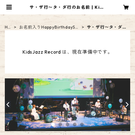
サ・ザ行〜タ・ダ行のお名前 | Kids
Jazz Record
HO
お名前入りHappyBirthdaySo
サ・ザ行〜タ・ダ行
ME
ng【DL音源】
のお名前
KidsJazz Record は、現在準備中です。