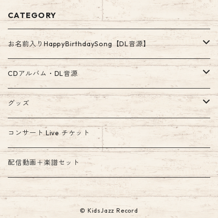
CATEGORY
お名前入りHappyBirthdaySong【DL音源】
ア行〜カ・ガ行のお名前
CDアルバム・DL音源
高音質WAV500円
サ・ザ行〜タ・ダ行のお名前
ダウンロード音源
グッズ
お手軽MP3 300円
高音質WAV500円
高音質WAV音源
ナ行〜ハ・パ・バ行のお名前
絵本
コンサート Live チケット
お手軽MP3 300円
高音質WAV500円
マ行〜ヤ行のお名前
配信動画＋楽譜セット
お手軽MP3 300円
高音質WAV500円
ラ行〜ワ行のお名前
© KidsJazz Record
お手軽MP3 300円