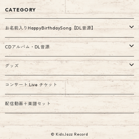
CATEGORY
お名前入りHappyBirthdaySong【DL音源】
ア行〜カ・ガ行のお名前
CDアルバム・DL音源
高音質WAV500円
サ・ザ行〜タ・ダ行のお名前
ダウンロード音源
グッズ
お手軽MP3 300円
高音質WAV500円
高音質WAV音源
ナ行〜ハ・パ・バ行のお名前
絵本
コンサート Live チケット
お手軽MP3 300円
高音質WAV500円
マ行〜ヤ行のお名前
配信動画＋楽譜セット
お手軽MP3 300円
高音質WAV500円
ラ行〜ワ行のお名前
© KidsJazz Record
お手軽MP3 300円