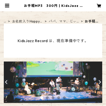
お手軽MP3 300円 | KidsJazz R
ecord
H
お名前入りHappyBi
パパ、ママ、じぃ
お手軽M
O
rthdaySong【DL音
じなど呼びかけ入
P3 300
M
源】
りsong
円
E
KidsJazz Record は、現在準備中です。