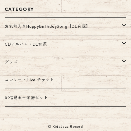
CATEGORY
お名前入りHappyBirthdaySong【DL音源】
ア行〜カ・ガ行のお名前
CDアルバム・DL音源
高音質WAV500円
サ・ザ行〜タ・ダ行のお名前
ダウンロード音源
グッズ
お手軽MP3 300円
高音質WAV500円
高音質WAV音源
ナ行〜ハ・パ・バ行のお名前
絵本
コンサート Live チケット
お手軽MP3 300円
高音質WAV500円
マ行〜ヤ行のお名前
配信動画＋楽譜セット
お手軽MP3 300円
高音質WAV500円
ラ行〜ワ行のお名前
© KidsJazz Record
お手軽MP3 300円