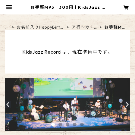
お手軽MP3 300円 | KidsJazz R
ecord
H
お名前入りHappyBirth
ア行〜カ・
お手軽MP3
O
daySong【DL音源】
ガ行のお名
300円
M
前
E
KidsJazz Record は、現在準備中です。