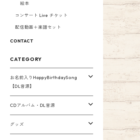
絵本
コンサート Live チケット
配信動画＋楽譜セット
CONTACT
CATEGORY
お名前入りHappyBirthdaySong
【DL音源】
ア行〜カ・ガ行のお名前
CDアルバム・DL音源
高音質WAV500円
サ・ザ行〜タ・ダ行のお名前
ダウンロード音源
グッズ