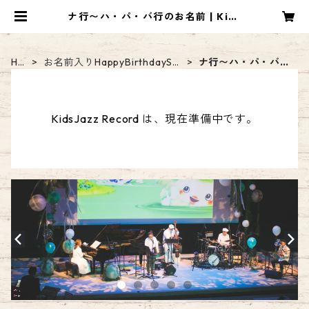
ナ行〜ハ・パ・バ行のお名前 | Kids
Jazz Record
HO
お名前入りHappyBirthdaySo
ナ行〜ハ・パ・バ行
ME
ng【DL音源】
のお名前
KidsJazz Record は、現在準備中です。