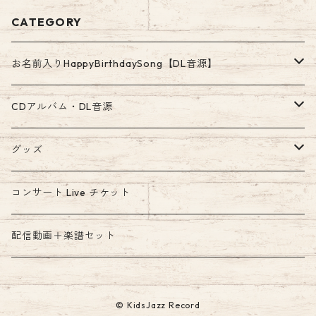
CATEGORY
お名前入りHappyBirthdaySong【DL音源】
ア行〜カ・ガ行のお名前
CDアルバム・DL音源
高音質WAV500円
サ・ザ行〜タ・ダ行のお名前
ダウンロード音源
グッズ
お手軽MP3 300円
高音質WAV500円
高音質WAV音源
ナ行〜ハ・パ・バ行のお名前
絵本
コンサート Live チケット
お手軽MP3 300円
高音質WAV500円
マ行〜ヤ行のお名前
配信動画＋楽譜セット
お手軽MP3 300円
高音質WAV500円
ラ行〜ワ行のお名前
© KidsJazz Record
お手軽MP3 300円